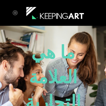
خطي
لى
لمحتوى
ما هي
العلامة
التجارية