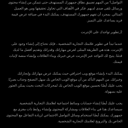
التواصل؟ من المهم تضييق نطاق جمهورك المستهدف حتى تتمكن من إنشاء محتوى
ورسائل تلقى صدى لديهم. فكر في الأهداف التي تحاول تحقيقها ومن هو العميل
المثالي. بمجرد أن تفهم جمهورك المستهدف، يمكنك البدء في صياغة عرض قيمة
فريد يساعدك على التميز.
2_تطوير تواجدك على الإنترنت
عندما تبدأ في تطوير علامتك التجارية الشخصية ، فإنك تحتاج إلى إنشاء وجود على
الإنترنت. هذه هي الطريقة المثلى لعرض مهاراتك وقدراتك وتقديم أفضل ما لديك
قدمًا. يتيح لك التواجد عبر الإنترنت عرض خبرتك وبناء العلاقات وإنشاء منصة لإثبات
قيمتك.
يمكنك البدء بإنشاء موقع ويب احترافي حيث يمكنك عرض مهاراتك وإنجازاتك
وخبراتك. من المهم التأكد من أن موقع الويب الخاص بك سهل التصفح وجذاب بصريًا.
يجب عليك أيضًا تحسين موقع الويب الخاص بك لمحركات البحث بحيث يمكن العثور
عليه بسهولة.
يجب عليك أيضًا إنشاء حسابات وسائط اجتماعية لعلامتك التجارية الشخصية.
سيساعدك هذا في بناء العلاقات ومشاركة المحتوى وإنشاء روابط ذات مغزى مع
جمهورك. يمكنك أيضًا استخدام وسائل التواصل الاجتماعي لزيادة التفاعل مع المحتوى
الخاص بك والترويج لعلامتك التجارية الشخصية.