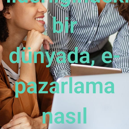
bir
dünyada, e-
pazarlama
nasıl