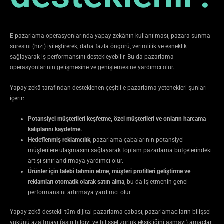
E-pazarlama operasyonlarında yapay zekânın kullanılması, pazara sunma
süresini (hızı) iyileştirerek, daha fazla öngörü, verimlilik ve esneklik
sağlayarak iş performansını destekleyebilir. Bu da pazarlama
operasyonlarının gelişmesine ve genişlemesine yardımcı olur.
Yapay zekâ tarafından desteklenen çeşitli e-pazarlama yetenekleri şunları
içerir:
Potansiyel müşterileri keşfetme, özel müşterileri ve onların harcama
kalıplarını kaydetme.
Hedeflenmiş reklamcılık
, pazarlama çabalarının potansiyel
müşterilere ulaşmasını sağlayarak toplam pazarlama bütçelerindeki
artışı sınırlandırmaya yardımcı olur.
Ürünler için talebi tahmin etme, müşteri profilleri geliştirme ve
reklamları otomatik olarak satın alma
, bu da işletmenin genel
performansını artırmaya yardımcı olur.
Yapay zekâ destekli tüm dijital pazarlama çabası, pazarlamacıların bilişsel
yükünü azaltmayı (aşırı bilgiyi ve bilişsel zorluk eksikliğini aşmayı) amaçlar.