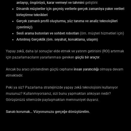
anlayışı, öngörüyü, karar vermeyi ve tahmini
geliştirir.
Dinamik müşteriler için geçmiş verilerle gerçek zamanlıya yakın verileri
birleştirme teknikleri
Gerçek zamanlı profil oluşturma, yüz tanıma ve analiz teknolojileri
(çevrimiçi)
Sesli arama butonları ve sohbet robotları
(örn. müşteri hizmetleri için)
Artırılmış Gerçeklik (örn. seyahat, konaklama, ulaşım)
Yapay zekâ, daha iyi sonuçlar elde etmek ve yatırım getirisini (ROI) artırmak
için pazarlamacıların yararlanması gereken
güçlü bir araçtır
.
Ancak bu aracı yönlendiren güçlü cephane
insan yaratıcılığı
olmaya devam
etmektedir.
Peki ya siz? Pazarlama stratejinizde yapay zekâ teknolojisini kullanıyor
musunuz? Kullanmıyorsanız, sizi bunu yapmaktan alıkoyan nedir?
Görüşünüzü sitemizde paylaşmaktan memnuniyet duyarız.
Sanatı korumak… Vizyonunuzu gerçeğe dönüştürelim.