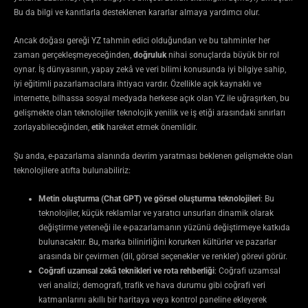
Bu da bilgi ve kanıtlarla desteklenen kararlar almaya yardımcı olur.
Ancak doğası gereği YZ tahmin edici olduğundan ve bu tahminler her
zaman gerçekleşmeyeceğinden,
doğruluk
nihai sonuçlarda büyük bir rol
oynar. İş dünyasının, yapay zekâ ve veri bilimi konusunda iyi bilgiye sahip,
iyi eğitimli pazarlamacılara ihtiyacı vardır. Özellikle açık kaynaklı ve
internette, bilhassa sosyal medyada herkese açık olan YZ ile uğraşırken, bu
gelişmekte olan teknolojiler teknolojik yenilik ve iş etiği arasındaki sınırları
zorlayabileceğinden,
etik
hareket etmek önemlidir.
Şu anda, e-pazarlama alanında devrim yaratması beklenen gelişmekte olan
teknolojilere atıfta bulunabiliriz:
Metin oluşturma (Chat GPT) ve görsel oluşturma teknolojileri
: Bu
teknolojiler, küçük reklamlar ve yaratıcı unsurları dinamik olarak
değiştirme yeteneği ile e-pazarlamanın yüzünü değiştirmeye katkıda
bulunacaktır. Bu, marka bilinirliğini korurken kültürler ve pazarlar
arasında bir çevirmen (dil, görsel seçenekler ve renkler) görevi görür.
Coğrafi uzamsal zekâ teknikleri ve rota rehberliği
: Coğrafi uzamsal
veri analizi; demografi, trafik ve hava durumu gibi coğrafi veri
katmanlarını akıllı bir haritaya veya kontrol paneline ekleyerek